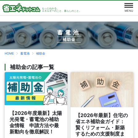
もっとわかる。
エネルギーのこと、暮らしのこと。
蓄電池
補助金
HOME
蓄電池
補助金
補助金の記事一覧
【2026年度最新】太陽
【2026年最新】住宅の
光発電・蓄電池の補助
省エネ補助金ガイド：
金情報 申請方法や最
賢くリフォーム・新築
新動向を徹底解説！
するための支援制度ま