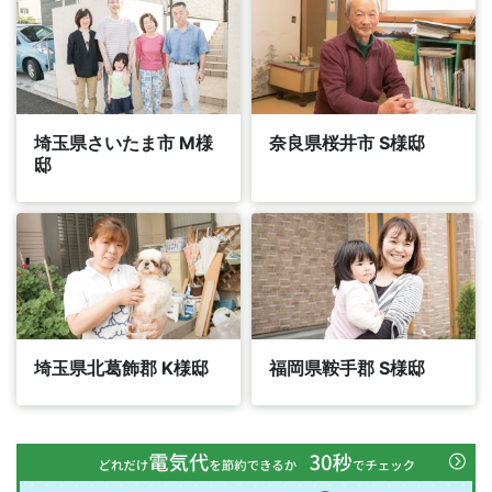
埼玉県さいたま市 M様
奈良県桜井市 S様邸
邸
埼玉県北葛飾郡 K様邸
福岡県鞍手郡 S様邸