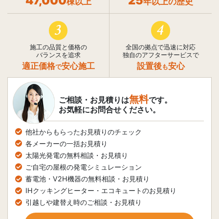
47,000
25
棟以上
年以上の歴史
3
4
施工の品質と価格の
全国の拠点で迅速に対応
バランスを追求
独自のアフターサービスで
適正価格
安心施工
設置後
安心
で
も
無料
ご相談・お見積りは
です。
お気軽にお問合せください。
他社からもらったお見積りのチェック
各メーカーの一括お見積り
太陽光発電の無料相談・お見積り
ご自宅の屋根の発電シミュレーション
蓄電池・V2H機器の無料相談・お見積り
IHクッキングヒーター・エコキュートのお見積り
引越しや建替え時のご相談・お見積り