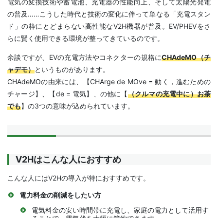
電気の変換技術や蓄電池、充電器の性能向上、そして太陽光発電
の普及……こうした時代と技術の変化に伴って単なる「充電スタン
ド」の枠にとどまらない高性能なV2H機器が普及。EV/PHEVをさ
らに賢く使用できる環境が整ってきているのです。
余談ですが、EVの充電方法やコネクターの規格に
CHAdeMO（チ
ャデモ）
というものがあります。
CHAdeMOの由来には、【CHArge de MOve = 動く，進むための
チャージ】、【de = 電気】、の他に【
（クルマの充電中に）お茶
でも
】の3つの意味が込められています。
V2Hはこんな人におすすめ
こんな人にはV2Hの導入が特におすすめです。
電力料金の削減をしたい方
電気料金の安い時間帯に充電し、家庭の電力として活用す