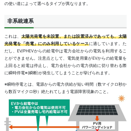
の使い道によって選べるタイプが異なります。
非系統連系
これは、
太陽光発電を未設置、または設置済みであっても、太陽
光発電を「売電」にのみ利用しているケース
に適しています。た
だし、EV/PHEVからの給電中は電力会社からの電気を利用するこ
とができません。注意点として、電気使用量がEVからの給電量を
上回ると給電は停止し、電力会社からの電力供給に切り替わる際
に瞬時停電※(瞬断)が発生してしまうことが挙げられます。
※瞬時停電とは、電源からの電力供給が短い時間（数マイクロ秒か
ら数百マイクロ秒）絶たれてしまう電源障害現象のこと。