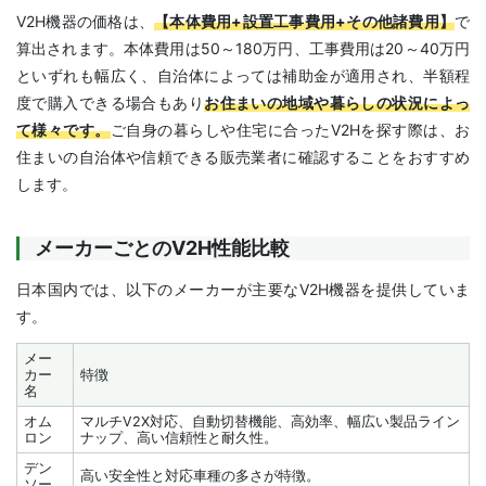
V2H機器の価格は、
【本体費用+設置工事費用+その他諸費用】
で
算出されます。本体費用は50～180万円、工事費用は20～40万円
といずれも幅広く、自治体によっては補助金が適用され、半額程
度で購入できる場合もあり
お住まいの地域や暮らしの状況によっ
て様々です。
ご自身の暮らしや住宅に合ったV2Hを探す際は、お
住まいの自治体や信頼できる販売業者に確認することをおすすめ
します。
メーカーごとのV2H性能比較
日本国内では、以下のメーカーが主要なV2H機器を提供していま
す。
メー
カー
特徴
名
オム
マルチV2X対応、自動切替機能、高効率、幅広い製品ライン
ロン
ナップ、高い信頼性と耐久性。
デン
高い安全性と対応車種の多さが特徴。
ソー