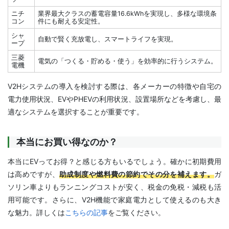
ニチ
業界最大クラスの蓄電容量16.6kWhを実現し、多様な環境条
コン
件にも耐える安定性。
シャ
自動で賢く充放電し、スマートライフを実現。
ープ
三菱
電気の「つくる・貯める・使う」を効率的に行うシステム。
電機
V2Hシステムの導入を検討する際は、各メーカーの特徴や自宅の
電力使用状況、EVやPHEVの利用状況、設置場所などを考慮し、最
適なシステムを選択することが重要です。
本当にお買い得なのか？
本当にEVってお得？と感じる方もいるでしょう。確かに初期費用
は高めですが、
助成制度や燃料費の節約でその分を補えます。
ガ
ソリン車よりもランニングコストが安く、税金の免税・減税も活
用可能です。さらに、V2H機能で家庭電力として使えるのも大き
な魅力。詳しくは
こちらの記事
をご覧ください。