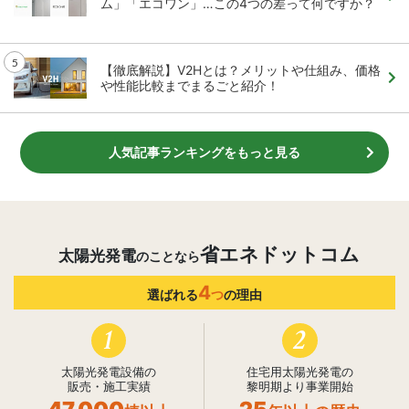
ム」「エコワン」…この4つの差って何ですか？
【徹底解説】V2Hとは？メリットや仕組み、価格
や性能比較までまるごと紹介！
人気記事ランキングをもっと見る
省エネドットコム
太陽光発電
のことなら
4
選ばれる
つ
の理由
1
2
太陽光発電設備の
住宅用太陽光発電の
販売・施工実績
黎明期より事業開始