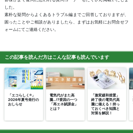
した。
素朴な疑問からよくあるトラブル編までご回答しておりますが、
困ったことやご相談がありましたら、まずはお気軽にお問合せフ
ォームにてご連絡ください。
この記事を読んだ方はこんな記事も読んでいます
「エコらしく®」
電気代がまた高
「激変緩和措置」
2026年夏号発行の
騰…!?要因の一つ
終了後の電気代高
おしらせ
「再エネ賦課金」
騰に備える！持っ
とは？
ておくべき知識と
対策を解説！