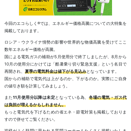
今回のエコらしく®では、エネルギー価格高騰についての大特集を
掲載しております。
ロシア・ウクライナ情勢の影響や世界的な物価高騰を受けてここ
数年エネルギー価格が高騰。
国による電気ガスの補助が5月使用分で終了しましたが、8月から
10月の使用分にかけては「酷暑乗り切り緊急支援」という名目で
再開され、
夏季の電気料金は値下がる見込み
となっています。
国からの補助で電気代は上がるのか、下がるのか。実際にご自身
の値引き額を計算してみましょう。
また
11月使用分以降は未定
となっている為、
冬場の電気・ガス代
は負担が増えるかもしれません。
もっと電気代を下げるための省エネ・節電対策も掲載しておりま
すので併せてご覧ください。
皆様がよく疑問に思われる質問コーナーもたくさん掲載いたしま