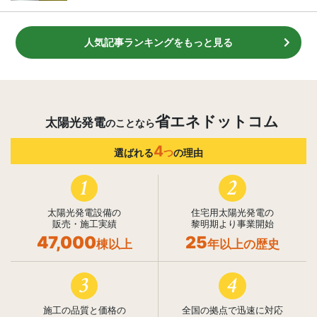
人気記事ランキングをもっと見る
省エネドットコム
太陽光発電
のことなら
4
選ばれる
つ
の理由
1
2
太陽光発電設備の
住宅用太陽光発電の
販売・施工実績
黎明期より事業開始
47,000
25
棟以上
年以上の歴史
3
4
施工の品質と価格の
全国の拠点で迅速に対応