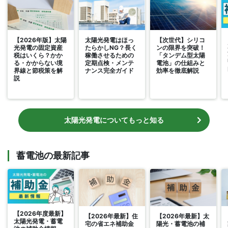
【2026年版】太陽
太陽光発電はほっ
【次世代】シリコ
光発電の固定資産
たらかしNG？長く
ンの限界を突破！
税はいくら？かか
稼働させるための
「タンデム型太陽
る・かからない境
定期点検・メンテ
電池」の仕組みと
界線と節税策を解
ナンス完全ガイド
効率を徹底解説
説
太陽光発電についてもっと知る
蓄電池の最新記事
【2026年度最新】
【2026年最新】住
【2026年最新】太
太陽光発電・蓄電
宅の省エネ補助金
陽光・蓄電池の補