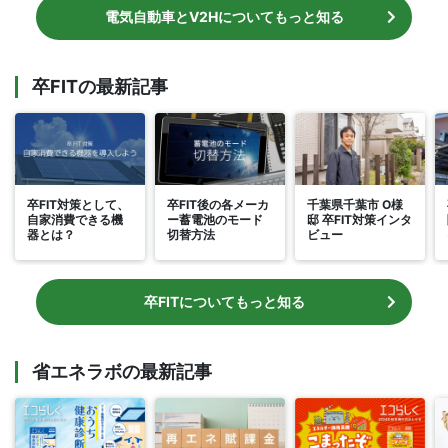
電気自動車とV2Hについてもっと知る
卒FITの最新記事
卒FIT対策として、
卒FIT後の各メーカ
千葉県千葉市 O様
自家消費できる機
ー蓄電池のモード
邸 卒FIT対策インタ
器とは？
切替方法
ビュー
卒FITについてもっと知る
省エネラボの最新記事