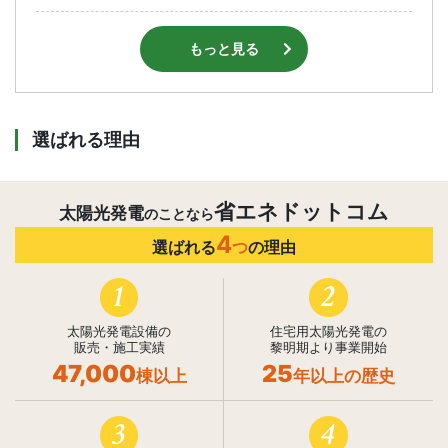
もっと見る
選ばれる理由
省エネドットコム
太陽光発電
のことなら
4
選ばれる
つ
の理由
1
2
太陽光発電設備の
住宅用太陽光発電の
販売・施工実績
黎明期より事業開始
47,000
25
棟以上
年以上の歴史
3
4