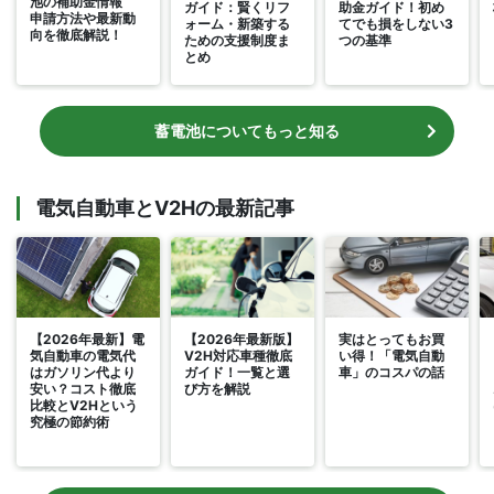
池の補助金情報
ガイド：賢くリフ
助金ガイド！初め
申請方法や最新動
ォーム・新築する
てでも損をしない3
向を徹底解説！
ための支援制度ま
つの基準
とめ
蓄電池についてもっと知る
電気自動車とV2Hの最新記事
【2026年最新】電
【2026年最新版】
実はとってもお買
気自動車の電気代
V2H対応車種徹底
い得！「電気自動
はガソリン代より
ガイド！一覧と選
車」のコスパの話
安い？コスト徹底
び方を解説
比較とV2Hという
究極の節約術