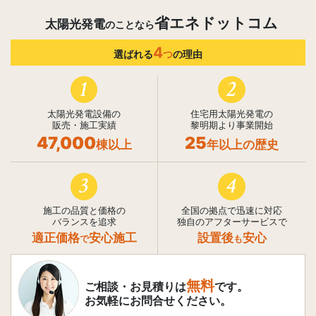
省エネドットコム
太陽光発電
のことなら
4
選ばれる
つ
の理由
1
2
太陽光発電設備の
住宅用太陽光発電の
販売・施工実績
黎明期より事業開始
47,000
25
棟以上
年以上の歴史
3
4
施工の品質と価格の
全国の拠点で迅速に対応
バランスを追求
独自のアフターサービスで
適正価格
安心施工
設置後
安心
で
も
無料
ご相談・お見積りは
です。
お気軽にお問合せください。