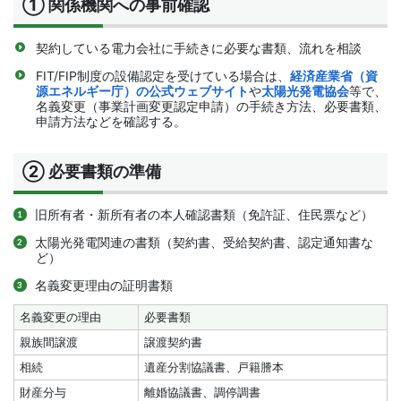
① 関係機関への事前確認
契約している電力会社に手続きに必要な書類、流れを相談
FIT/FIP制度の設備認定を受けている場合は、
経済産業省（資
源エネルギー庁）の公式ウェブサイト
や
太陽光発電協会
等で、
名義変更（事業計画変更認定申請）の手続き方法、必要書類、
申請方法などを確認する。
② 必要書類の準備
旧所有者・新所有者の本人確認書類（免許証、住民票など）
太陽光発電関連の書類（契約書、受給契約書、認定通知書な
ど）
名義変更理由の証明書類
名義変更の理由
必要書類
親族間譲渡
譲渡契約書
相続
遺産分割協議書、戸籍謄本
財産分与
離婚協議書、調停調書