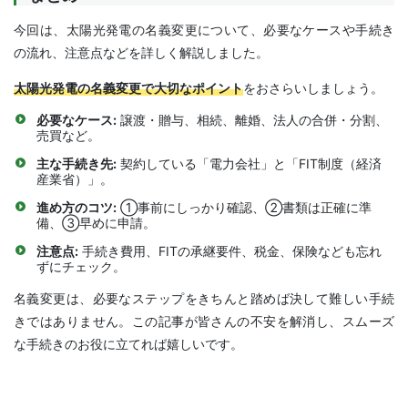
今回は、太陽光発電の名義変更について、必要なケースや手続き
の流れ、注意点などを詳しく解説しました。
太陽光発電の名義変更で大切なポイント
をおさらいしましょう。
必要なケース:
譲渡・贈与、相続、離婚、法人の合併・分割、
売買など。
主な手続き先:
契約している「電力会社」と「FIT制度（経済
産業省）」。
進め方のコツ:
①事前にしっかり確認、②書類は正確に準
備、③早めに申請。
注意点:
手続き費用、FITの承継要件、税金、保険なども忘れ
ずにチェック。
名義変更は、必要なステップをきちんと踏めば決して難しい手続
きではありません。この記事が皆さんの不安を解消し、スムーズ
な手続きのお役に立てれば嬉しいです。