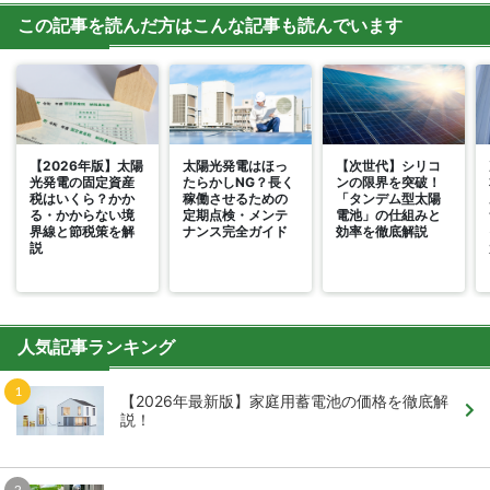
この記事を読んだ方はこんな記事も読んでいます
【2026年版】太陽
太陽光発電はほっ
【次世代】シリコ
光発電の固定資産
たらかしNG？長く
ンの限界を突破！
税はいくら？かか
稼働させるための
「タンデム型太陽
る・かからない境
定期点検・メンテ
電池」の仕組みと
界線と節税策を解
ナンス完全ガイド
効率を徹底解説
説
人気記事ランキング
【2026年最新版】家庭用蓄電池の価格を徹底解
説！