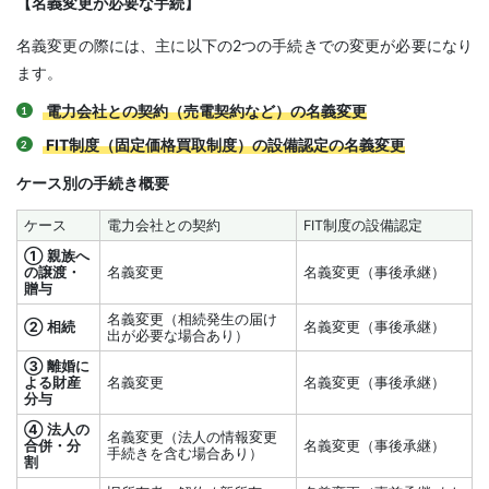
【名義変更が必要な手続】
名義変更の際には、主に以下の2つの手続きでの変更が必要になり
ます。
電力会社との契約（売電契約など）の名義変更
FIT制度（固定価格買取制度）の設備認定の名義変更
ケース別の手続き概要
ケース
電力会社との契約
FIT制度の設備認定
① 親族へ
の譲渡・
名義変更
名義変更（事後承継）
贈与
名義変更（相続発生の届け
② 相続
名義変更（事後承継）
出が必要な場合あり）
③ 離婚に
よる財産
名義変更
名義変更（事後承継）
分与
④ 法人の
名義変更（法人の情報変更
合併・分
名義変更（事後承継）
手続きを含む場合あり）
割