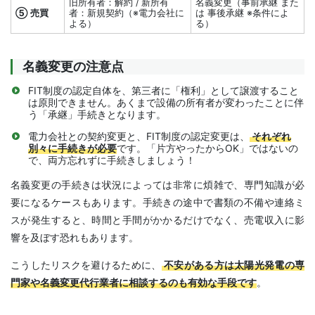
旧所有者：解約 / 新所有
名義変更（事前承継 また
⑤ 売買
者：新規契約（※電力会社に
は 事後承継 ※条件によ
よる）
る）
名義変更の注意点
FIT制度の認定自体を、第三者に「権利」として譲渡すること
は原則できません。あくまで設備の所有者が変わったことに伴
う「承継」手続きとなります。
電力会社との契約変更と、FIT制度の認定変更は、
それぞれ
別々に手続きが必要
です。「片方やったからOK」ではないの
で、両方忘れずに手続きしましょう！
名義変更の手続きは状況によっては非常に煩雑で、専門知識が必
要になるケースもあります。手続きの途中で書類の不備や連絡ミ
スが発生すると、時間と手間がかかるだけでなく、売電収入に影
響を及ぼす恐れもあります。
こうしたリスクを避けるために、
不安がある方は太陽光発電の専
門家や名義変更代行業者に相談するのも有効な手段です
。