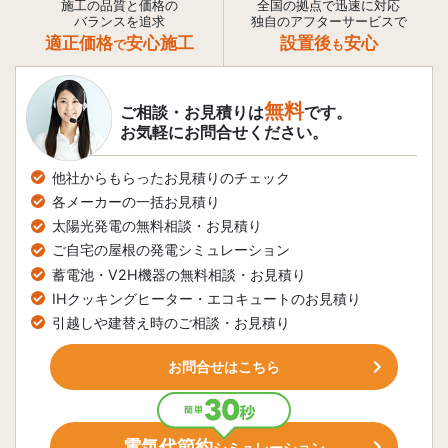
施工の品質と価格の
全国の拠点で迅速に対応
バランスを追求
独自のアフターサービスで
適正価格
安心施工
設置後
安心
で
も
無料
ご相談・お見積りは
です。
お気軽にお問合せください。
他社からもらったお見積りのチェック
各メーカーの一括お見積り
太陽光発電の無料相談・お見積り
ご自宅の屋根の発電シミュレーション
蓄電池・V2H機器の無料相談・お見積り
IHクッキングヒーター・エコキュートのお見積り
引越しや建替え時のご相談・お見積り
お問合せはこちら
電気代節約
シミュレーション