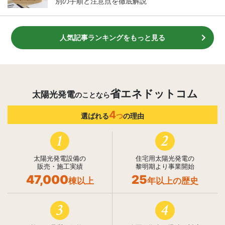
別の手順と注意点を徹底解説
人気記事ランキングをもっと見る
省エネドットコム
太陽光発電
のことなら
4
選ばれる
つ
の理由
1
2
太陽光発電設備の
住宅用太陽光発電の
販売・施工実績
黎明期より事業開始
47,000
25
棟以上
年以上の歴史
3
4