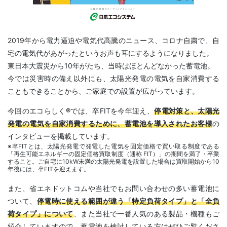
2019年から電力逼迫や電気代高騰のニュース、コロナ自粛で、自
宅の電気代があがったというお声も耳にするようになりました。
東日本大震災から10年がたち、当時はほとんどなかった蓄電池。
今では災害時の備え以外にも、太陽光発電の電気を自家消費する
こともできることから、ご家庭での設置が広がっています。
今回のエコらしく®では、卒FITを今年迎え、
停電対策と、太陽光
発電の電気を自家消費するために、蓄電池を導入されたお客様
の
インタビューを掲載しています。
※卒FITとは、太陽光発電で発電した電気を固定価格で買い取る制度である
「再⽣可能エネルギーの固定価格買取制度（通称 FIT）」の期間を満了・卒業
すること。ご⾃宅に10kW未満の太陽光発電を設置した場合は買取開始から10
年後には、卒FITを迎えます。
また、省エネドットコムや当社でもお問い合わせの多い蓄電池に
ついて、
停電時に使える範囲が違う「特定負荷タイプ」と「全負
荷タイプ」について
、また当社で一番人気のある製品・機種もご
紹介していますので、蓄電池を検討している方はぜひご覧くださ