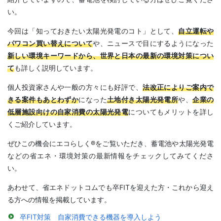
い。
今回は「知っておきたい太陽光発電のコト」として、
自立運転や
パワコン買い替えについて
や、ニュースで目にするようになった
新しい環境キーワードから、世界と日本の最新の環境対策につい
て
も詳しく説明しています。
個人投資家さんや一般の方々にも好評で、
法改正によりご案内で
きる案件もあとわずか
になった
土地付き太陽光発電所
や、
企業の
低層施設向けの自家消費の太陽光発電
についてもメリットを詳し
くご紹介しています。
ぜひこの機会にエコらしく®をご覧いただき、蓄電池や太陽光発電
などの省エネ・環境対策の最新情報をチェックしてみてくださ
い。
あわせて、省エネドットコムでも卒FITを迎えた方・これから迎え
る方への情報を掲載しています。
卒FIT対策 自家消費できる機器を導入しよう