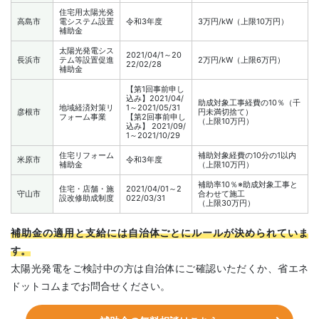
住宅用太陽光発
高島市
電システム設置
令和3年度
3万円/kW（上限10万円）
補助金
太陽光発電シス
2021/04/1～20
長浜市
テム等設置促進
2万円/kW（上限6万円）
22/02/28
補助金
【第1回事前申し
込み】2021/04/
助成対象工事経費の10％（千
地域経済対策リ
1～2021/05/31
彦根市
円未満切捨て）
フォーム事業
【第2回事前申し
（上限10万円）
込み】 2021/09/
1～2021/10/29
住宅リフォーム
補助対象経費の10分の1以内
米原市
令和3年度
補助金
（上限10万円）
補助率10％※助成対象工事と
住宅・店舗・施
2021/04/01～2
守山市
合わせて施工
設改修助成制度
022/03/31
（上限30万円）
補助金の適用と支給には自治体ごとにルールが決められていま
す。
太陽光発電をご検討中の方は自治体にご確認いただくか、省エネ
ドットコムまでお問合せください。