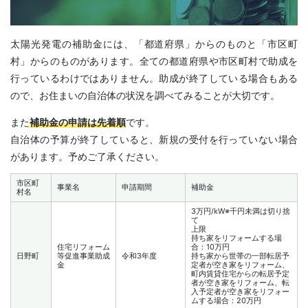
太陽光発電の補助金には、「都道府県」からのものと「市区町
村」からのものがあります。全ての都道府県や市区町村で助成を
行っているわけではありません。助成が終了している場合もある
ので、お住まいの自治体の状況を調べてみることが大切です。
また
補助金の申請は先着順
です。
自治体の予算が終了していると、新規の受付を行っていない場合
があります。予めご了承ください。
市区町
事業名
申請期間
補助金
村名
3万円/kW※千円未満は切り捨
て
上限
持ち家をリフォームする場
住宅リフォーム
合：10万円
日野町
等促進事業助成
令和3年度
持ち家から世帯の一部転居予
金
定者が空き家をリフォーム、
町内賃貸住宅からの転居予定
者が空き家をリフォーム、転
入予定者が空き家をリフォー
ムする場合：20万円