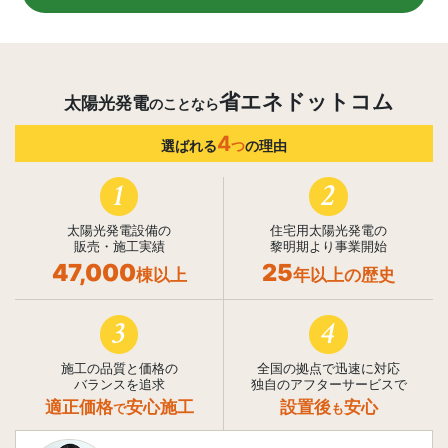
省エネドットコム
太陽光発電
のことなら
4
選ばれる
つ
の理由
1
2
太陽光発電設備の
住宅用太陽光発電の
販売・施工実績
黎明期より事業開始
47,000
25
棟以上
年以上の歴史
3
4
施工の品質と価格の
全国の拠点で迅速に対応
バランスを追求
独自のアフターサービスで
適正価格
安心施工
設置後
安心
で
も