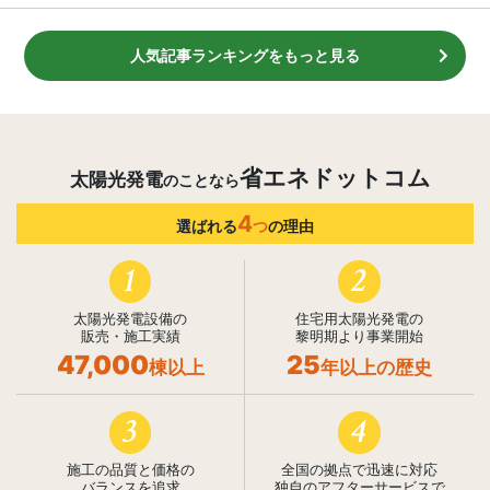
人気記事ランキングをもっと見る
省エネドットコム
太陽光発電
のことなら
4
選ばれる
つ
の理由
1
2
太陽光発電設備の
住宅用太陽光発電の
販売・施工実績
黎明期より事業開始
47,000
25
棟以上
年以上の歴史
3
4
施工の品質と価格の
全国の拠点で迅速に対応
バランスを追求
独自のアフターサービスで