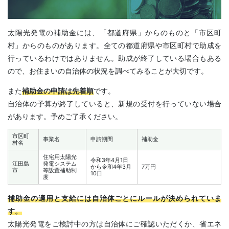
太陽光発電の補助金には、「都道府県」からのものと「市区町
村」からのものがあります。全ての都道府県や市区町村で助成を
行っているわけではありません。助成が終了している場合もある
ので、お住まいの自治体の状況を調べてみることが大切です。
また
補助金の申請は先着順
です。
自治体の予算が終了していると、新規の受付を行っていない場合
があります。予めご了承ください。
市区町
事業名
申請期間
補助金
村名
住宅用太陽光
令和3年4月1日
江田島
発電システム
から令和4年3月
7万円
市
等設置補助制
10日
度
補助金の適用と支給には自治体ごとにルールが決められていま
す。
太陽光発電をご検討中の方は自治体にご確認いただくか、省エネ