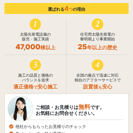
4
選ばれる
つ
の理由
1
2
太陽光発電設備の
住宅用太陽光発電の
販売・施工実績
黎明期より事業開始
47,000
25
棟以上
年以上の歴史
3
4
施工の品質と価格の
全国の拠点で迅速に対応
バランスを追求
独自のアフターサービスで
適正価格
安心施工
設置後
安心
で
も
無料
ご相談・お見積りは
です。
お気軽にお問合せください。
他社からもらったお見積りのチェック